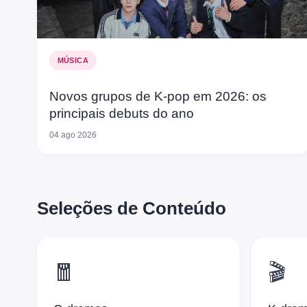
MÚSICA
Novos grupos de K-pop em 2026: os
principais debuts do ano
04 ago 2026
Seleções de Conteúdo
🧧
🎬