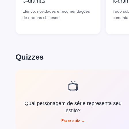
C-dramas
K-dra
Elenco, novidades e recomendações
Tudo sob
de dramas chineses.
comenta
Quizzes
📺
Qual personagem de série representa seu
estilo?
Fazer quiz →