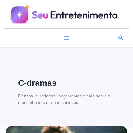
Ir
para
o
conteúdo
Pesqu
C-dramas
Elencos, curadorias, lançamentos e tudo sobre o
mundinho dos dramas chineses.