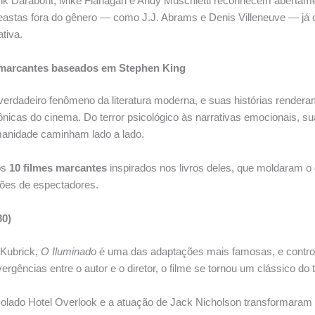
nk Darabont, Mike Flanagan e Andy Muschietti reconhecem abertamen
eastas fora do gênero — como J.J. Abrams e Denis Villeneuve — já
tiva.
 marcantes baseados em Stephen King
erdadeiro fenômeno da literatura moderna, e suas histórias render
nicas do cinema. Do terror psicológico às narrativas emocionais, 
anidade caminham lado a lado.
os
10 filmes marcantes
inspirados nos livros deles, que moldaram o
ões de espectadores.
80)
 Kubrick,
O Iluminado
é uma das adaptações mais famosas, e contro
ergências entre o autor e o diretor, o filme se tornou um clássico do t
solado Hotel Overlook e a atuação de Jack Nicholson transformara