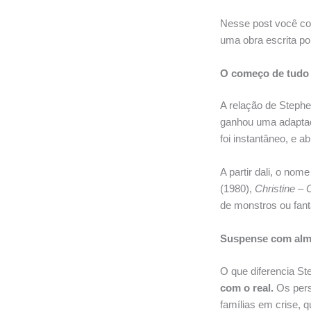
Nesse post você con
uma obra escrita por
O começo de tudo
A relação de Steph
ganhou uma adaptaç
foi instantâneo, e a
A partir dali, o no
(1980),
Christine –
de monstros ou fa
Suspense com alma
O que diferencia St
com o real.
Os pers
famílias em crise,