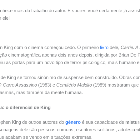
hece mais do trabalho do autor. E spolier: você certamente já assisti
 ele!
en King com o cinema começou cedo. O primeiro
livro
dele,
Carrie: A
ão cinematográfica apenas dois anos depois, dirigida por Brian De
briu as portas para um novo tipo de terror psicológico, mais humano e 
me de King se tornou sinônimo de suspense bem construído. Obras c
 O Carro Assassino
(1983) e
Cemitério Maldito
(1989) mostraram que
ntasmas, mas também da mente humana.
: o diferencial de King
ephen King de outros autores do
gênero
é sua capacidade de
mistur
onagens dele são pessoas comuns, escritores solitários, adolescen
 que acabam se vendo em situações extremas.