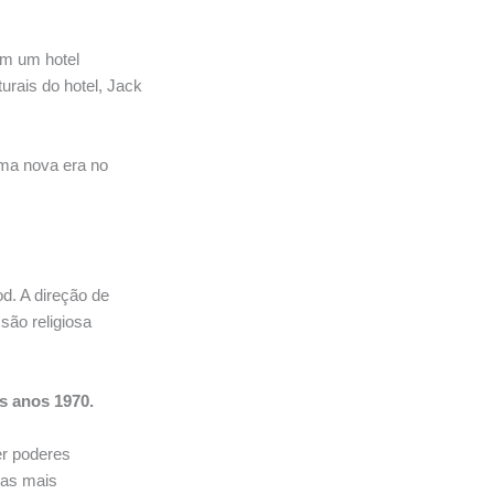
em um hotel
urais do hotel, Jack
uma nova era no
d. A direção de
são religiosa
s anos 1970.
er poderes
nas mais