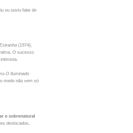
u ou ouviu falar de
 Estranha
(1974),
 Palma. O sucesso
intimista.
omo
O Iluminado
 o medo não vem só
ar o sobrenatural
tes deslocados,