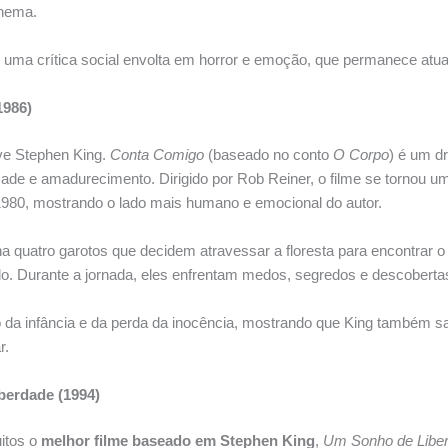
inema.
 uma crítica social envolta em horror e emoção, que permanece atual
1986)
ve Stephen King.
Conta Comigo
(baseado no conto
O Corpo
) é um d
ade e amadurecimento. Dirigido por Rob Reiner, o filme se tornou 
1980, mostrando o lado mais humano e emocional do autor.
a quatro garotos que decidem atravessar a floresta para encontrar 
o. Durante a jornada, eles enfrentam medos, segredos e descobert
o da infância e da perda da inocência, mostrando que King também s
r.
berdade (1994)
itos o
melhor filme baseado em Stephen King
,
Um Sonho de Libe