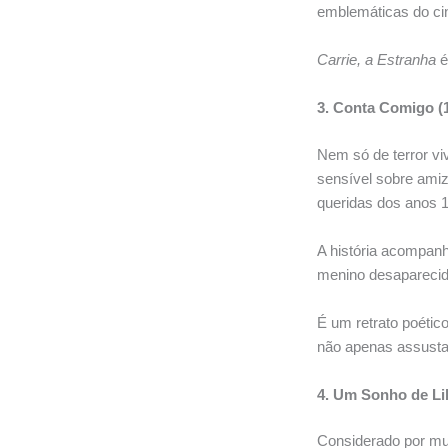
emblemáticas do c
Carrie, a Estranha
é
3. Conta Comigo (
Nem só de terror vi
sensível sobre amiz
queridas dos anos 
A história acompanh
menino desaparecid
É um retrato poétic
não apenas assusta
4. Um Sonho de Li
Considerado por mu