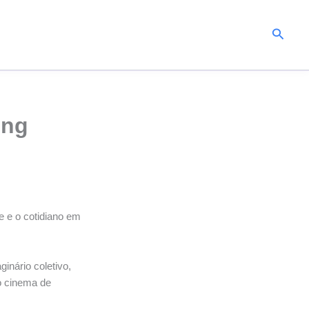
Pesqui
ing
 e o cotidiano em
inário coletivo,
 o cinema de