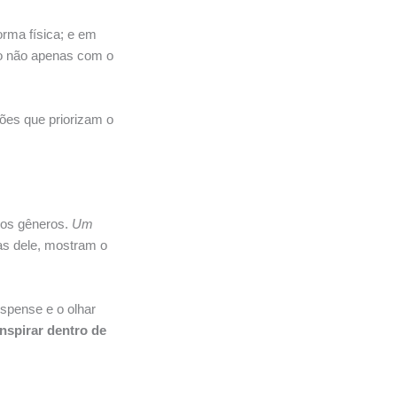
orma física; e em
ão não apenas com o
ões que priorizam o
ros gêneros.
Um
s dele, mostram o
uspense e o olhar
inspirar dentro de