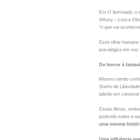
Em
O Iluminado
, o
Misery – Louca Ob
“o que vai acontece
Esse olhar humano 
psicológico em vez d
Do horror à fantasi
Mesmo sendo conhec
Sonho de Liberdade
talento em construi
Esses filmes, embor
profundo sobre a n
uma mesma histór
Uma influência qu