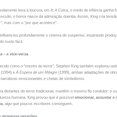
 isolamento leva à loucura; em
It: A Coisa
, o medo de infância ganha f
sessão
, o horror nasce da admiração doentia. Assim, King cria tens
r”
, mas com o
“por que acontece”
.
influenciou profundamente o cinema de suspense, inspirando produç
o susto fácil.
a – e vice-versa
ido como o “mestre do terror”, Stephen King também explorou out
(1994) e
À Espera de um Milagre
(1999), ambas adaptações de obra
r narrativas emocionantes e cheias de simbolismo.
a distantes do terror tradicional, mantêm o mesmo fio condutor: o s
atureza humana. King provou que é possível
emocionar, assustar e 
ia
, algo que poucos escritores conseguem.
e atravessa gerações