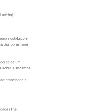
 até hoje.
rama nostálgico e
uma das obras mais
o corpo de um
as sobre si mesmos.
abe emocionar, e
rdade
(The