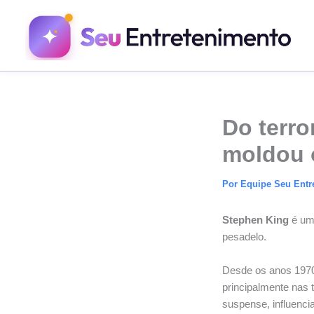
Ir
para
o
conteúdo
Do terro
moldou 
Por
Equipe Seu Entr
Stephen King
é um 
pesadelo.
Desde os anos 1970,
principalmente nas 
suspense, influenci