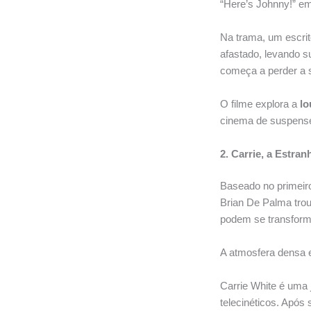
“Here’s Johnny!” em
Na trama, um escri
afastado, levando s
começa a perder a 
O filme explora a
lo
cinema de suspens
2. Carrie, a Estran
Baseado no primeiro
Brian De Palma trou
podem se transform
A atmosfera densa 
Carrie White é uma 
telecinéticos. Após