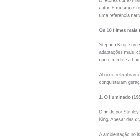
Diretores como Fra
autor. E mesmo cin
uma referência narra
Os 10 filmes mais
Stephen King é um v
adaptações mais icô
que o medo e a hum
Abaixo, relembram
conquistaram geraç
1. O Iluminado (19
Dirigido por Stanley
King. Apesar das div
A ambientação no i