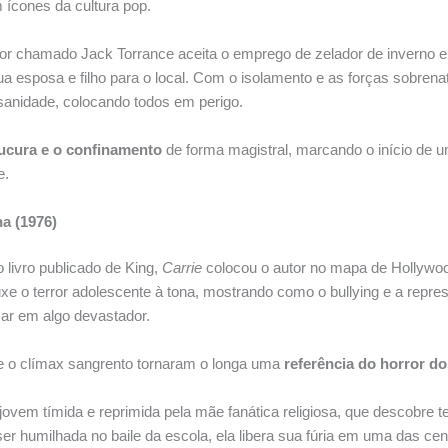
 ícones da cultura pop.
tor chamado Jack Torrance aceita o emprego de zelador de inverno 
ua esposa e filho para o local. Com o isolamento e as forças sobrenat
sanidade, colocando todos em perigo.
ucura e o confinamento
de forma magistral, marcando o início de 
e.
ha (1976)
 livro publicado de King,
Carrie
colocou o autor no mapa de Hollywoo
xe o terror adolescente à tona, mostrando como o bullying e a repres
ar em algo devastador.
e o clímax sangrento tornaram o longa uma
referência do horror do
jovem tímida e reprimida pela mãe fanática religiosa, que descobre t
 ser humilhada no baile da escola, ela libera sua fúria em uma das ce