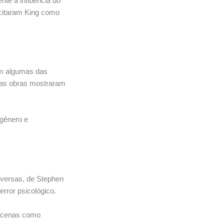
te a influência do
 citaram King como
am algumas das
suas obras mostraram
 gênero e
versas, de Stephen
error psicológico.
m cenas como