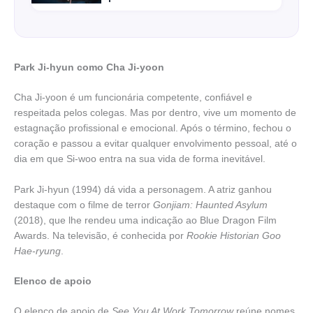
Park Ji-hyun como Cha Ji-yoon
Cha Ji-yoon é um funcionária competente, confiável e
respeitada pelos colegas. Mas por dentro, vive um momento de
estagnação profissional e emocional. Após o término, fechou o
coração e passou a evitar qualquer envolvimento pessoal, até o
dia em que Si-woo entra na sua vida de forma inevitável.
Park Ji-hyun (1994) dá vida a personagem. A atriz ganhou
destaque com o filme de terror
Gonjiam: Haunted Asylum
(2018), que lhe rendeu uma indicação ao Blue Dragon Film
Awards. Na televisão, é conhecida por
Rookie Historian Goo
Hae-ryung
.
Elenco de apoio
O elenco de apoio de
See You At Work Tomorrow
reúne nomes