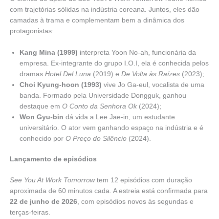
com trajetórias sólidas na indústria coreana. Juntos, eles dão
camadas à trama e complementam bem a dinâmica dos
protagonistas:
Kang Mina (1999)
interpreta Yoon No-ah, funcionária da
empresa. Ex-integrante do grupo I.O.I, ela é conhecida pelos
dramas
Hotel Del Luna
(2019) e
De Volta às Raízes
(2023);
Choi Kyung-hoon (1993)
vive Jo Ga-eul, vocalista de uma
banda. Formado pela Universidade Dongguk, ganhou
destaque em
O Conto da Senhora Ok
(2024);
Won Gyu-bin
dá vida a Lee Jae-in, um estudante
universitário. O ator vem ganhando espaço na indústria e é
conhecido por
O Preço do Silêncio
(2024).
Lançamento de episódios
See You At Work Tomorrow
tem 12 episódios com duração
aproximada de 60 minutos cada. A estreia está confirmada para
22 de junho de 2026
, com episódios novos às segundas e
terças-feiras.