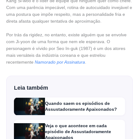
Kang Si-woo é o líder de equipe que ninguém quer como chefe.
Com uma parência impecável, rotina de autocuidado invejável e
uma postura que impõe respeito, mas a personalidade fria e
direta afasta qualquer tentativa de aproximação.
Por trás da rigidez, no entanto, existe alguém que se envolve
com Ji-yoon de uma forma que nem ele esperava. O
personagem é vívido por Seo In-guk (1987) é um dos atores
mais versáteis da indústria coreana e que estrelou
recentemente
Namorado por Assinatura
.
Leia também
Quando saem os episódios de
Assustadoramente Apaixonados?
Veja o que acontece em cada
episódio de Assustadoramente
Apaixonados