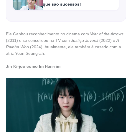
que são sucessos!
Ele Ganhou reconhecimento no cinema com
War of the Arrows
(2011) e se consolidou na TV com
Justiça Juvenil
(2022) e
A
Rainha Woo
(2024). Atualmente, ele também é casado com a
atriz Yoon Seung-ah.
Jin Ki-joo como Im Han-rim