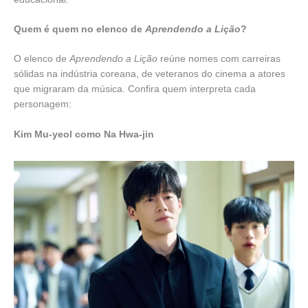
Quem é quem no elenco de
Aprendendo a Lição
?
O elenco de
Aprendendo a Lição
reúne nomes com carreiras
sólidas na indústria coreana, de veteranos do cinema a atores
que migraram da música. Confira quem interpreta cada
personagem:
Kim Mu-yeol como Na Hwa-jin