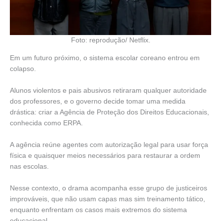
Foto: reprodução/ Netflix.
Em um futuro próximo, o sistema escolar coreano entrou em
colapso.
Alunos violentos e pais abusivos retiraram qualquer autoridade
dos professores, e o governo decide tomar uma medida
drástica: criar a Agência de Proteção dos Direitos Educacionais,
conhecida como ERPA.
A agência reúne agentes com autorização legal para usar força
física e quaisquer meios necessários para restaurar a ordem
nas escolas.
Nesse contexto, o drama acompanha esse grupo de justiceiros
improváveis, que não usam capas mas sim treinamento tático,
enquanto enfrentam os casos mais extremos do sistema
educacional.