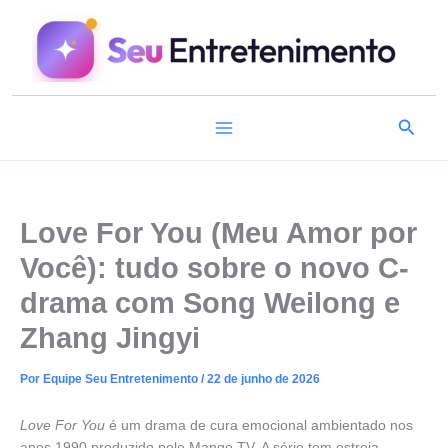
Ir
para
o
conteúdo
Pesqu
Love For You (Meu Amor por
Você): tudo sobre o novo C-
drama com Song Weilong e
Zhang Jingyi
Por
Equipe Seu Entretenimento
/
22 de junho de 2026
Love For You
é um drama de cura emocional ambientado nos
anos 1990 produzido pelo Mango TV. A série tem estreia