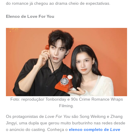
do romance já chegou ao drama cheio de expectativas.
Elenco de Love For You
Foto: reprodução/ Tonboriday e 90s Crime Romance Wraps
Filming.
Os protagonistas de
Love For You
são Song Weilong e Zhang
Jingyi, uma dupla que gerou muito burburinho nas redes desde
o anúncio do casting. Conheça o
elenco completo de
Love