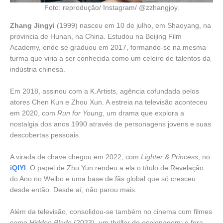
Foto: reprodução/ Instagram/ @zzhangjoy.
Zhang Jingyi
(1999) nasceu em 10 de julho, em Shaoyang, na
provincia de Hunan, na China. Estudou na Beijing Film
Academy, onde se graduou em 2017, formando-se na mesma
turma que viria a ser conhecida como um celeiro de talentos da
indústria chinesa.
Em 2018, assinou com a K.Artists, agência cofundada pelos
atores Chen Kun e Zhou Xun. A estreia na televisão aconteceu
em 2020, com
Run for Young
, um drama que explora a
nostalgia dos anos 1990 através de personagens jovens e suas
descobertas pessoais.
A virada de chave chegou em 2022, com
Lighter & Princess
, no
iQIYI
. O papel de Zhu Yun rendeu a ela o título de Revelação
do Ano no Weibo e uma base de fãs global que só cresceu
desde então. Desde aí, não parou mais.
Além da televisão, consolidou-se também no cinema com filmes
como
Hidden Blade
(2023), um thriller de espionagem; e fora