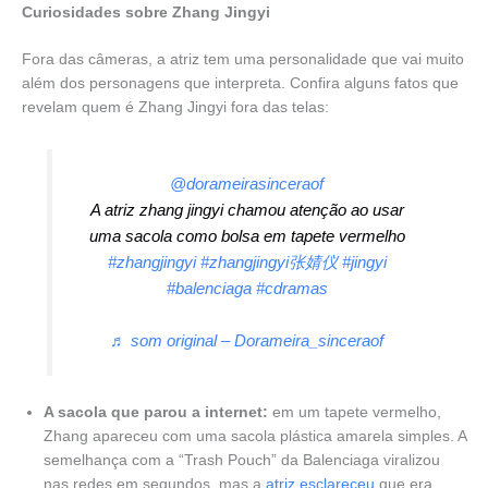
Curiosidades sobre Zhang Jingyi
Fora das câmeras, a atriz tem uma personalidade que vai muito
além dos personagens que interpreta. Confira alguns fatos que
revelam quem é Zhang Jingyi fora das telas:
@dorameirasinceraof
A atriz zhang jingyi chamou atenção ao usar
uma sacola como bolsa em tapete vermelho
#zhangjingyi
#zhangjingyi张婧仪
#jingyi
#balenciaga
#cdramas
♬ som original – Dorameira_sinceraof
A sacola que parou a internet:
em um tapete vermelho,
Zhang apareceu com uma sacola plástica amarela simples. A
semelhança com a “Trash Pouch” da Balenciaga viralizou
nas redes em segundos, mas a
atriz esclareceu
que era