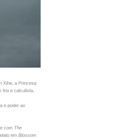
 Xihe, a Princesa
rio e calculista.
ça e poder ao
ade com
The
relato em
Blossom