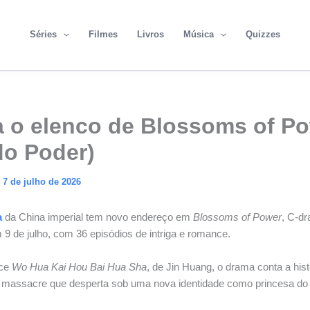
Séries
Filmes
Livros
Música
Quizzes
 o elenco de Blossoms of P
do Poder)
/
7 de julho de 2026
a
da China imperial tem novo endereço em
Blossoms of Power
, C-dr
9 de julho, com 36 episódios de intriga e romance.
nce
Wo Hua Kai Hou Bai Hua Sha
, de Jin Huang, o drama conta a his
 massacre que desperta sob uma nova identidade como princesa do