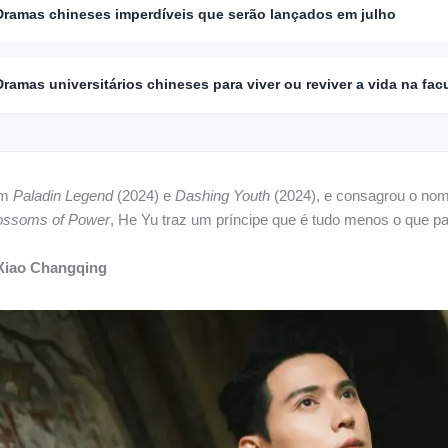
Dramas chineses imperdíveis que serão lançados em julho
Dramas universitários chineses para viver ou reviver a vida na fa
om
Paladin Legend
(2024) e
Dashing Youth
(2024), e consagrou o n
ossoms of Power
, He Yu traz um príncipe que é tudo menos o que p
Xiao Changqing