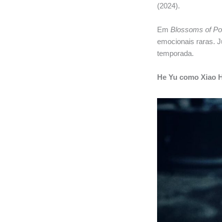
(2024).
Em
Blossoms of P
emocionais raras. J
temporada.
He Yu como Xiao 