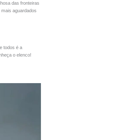
lhosa das fronteiras
os mais aguardados
e todos é a
onheça o elenco!