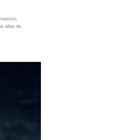
e nuances
is altas da