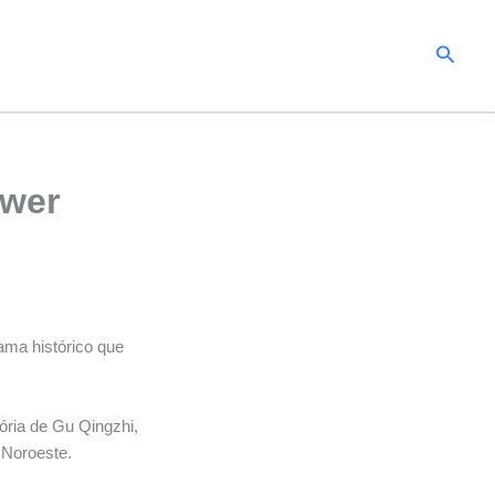
Pesqui
ower
ama histórico que
tória de Gu Qingzhi,
 Noroeste.