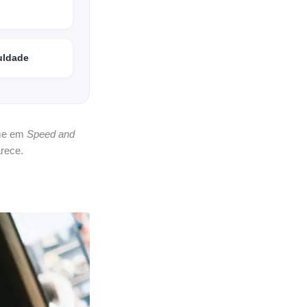
culdade
ome em
Speed and
arece.