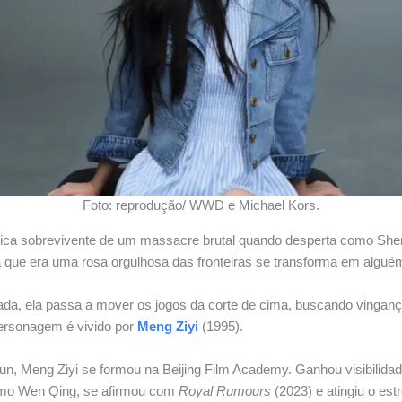
Foto: reprodução/ WWD e Michael Kors.
nica sobrevivente de um massacre brutal quando desperta como Shen
 que era uma rosa orgulhosa das fronteiras se transforma em alguém f
iada, ela passa a mover os jogos da corte de cima, buscando vingan
rsonagem é vivido por
Meng Ziyi
(1995).
un, Meng Ziyi se formou na Beijing Film Academy. Ganhou visibilid
mo Wen Qing, se afirmou com
Royal Rumours
(2023) e atingiu o est