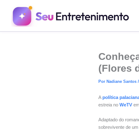
Ir
para
o
conteúdo
Conheça
(Flores 
Por
Nadiane Santos
A
política palacian
estreia no
WeTV
em 
Adaptado do roma
sobrevivente de um