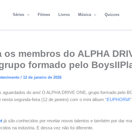
Séries
Filmes
Livros
Música
Quizzes
 os membros do ALPHA DRI
grupo formado pelo BoysIIPl
etenimento
/
12 de janeiro de 2026
s aguardados do ano! O ALPHA DRIVE ONE, grupo formado pelo 
e nesta segunda-feira (12 de janeiro) com o mini álbum “
EUPHORIA
”
et
já são conhecidos por revelar novos talentos e também por dar mais
dos na indústria. E dessa vez não foi diferente.