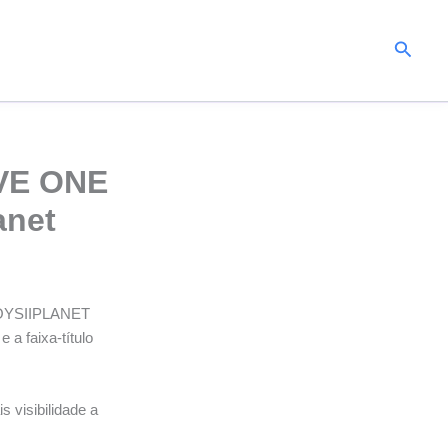
Pesqui
VE ONE
anet
BOYSIIPLANET
 e a faixa-título
 visibilidade a