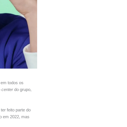
r em todos os
o
center
do grupo,
ter feito parte do
do em 2022, mas