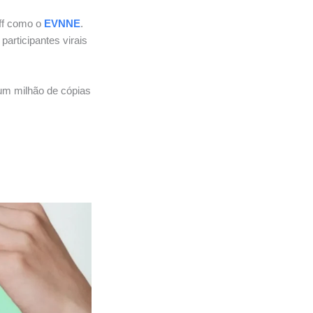
ff como o
EVNNE
.
articipantes virais
um milhão de cópias