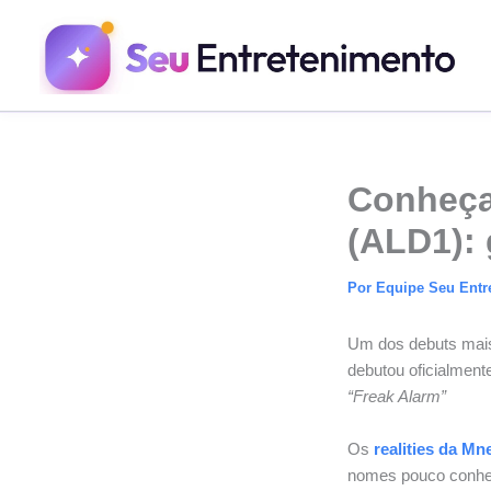
Ir
para
o
conteúdo
Conheça
(ALD1): 
Por
Equipe Seu Entr
Um dos debuts mai
debutou oficialment
“Freak Alarm”
Os
realities da Mn
nomes pouco conheci