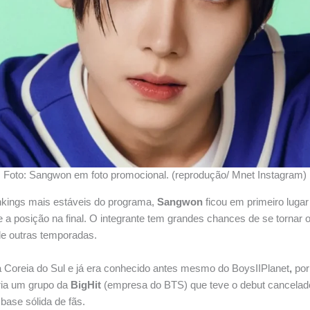
Foto: Sangwon em foto promocional. (reprodução/ Mnet Instagram)
kings mais estáveis do programa,
Sangwon
ficou em primeiro luga
 a posição na final. O integrante tem grandes chances de se tornar 
de outras temporadas.
Coreia do Sul e já era conhecido antes mesmo do BoysIIPlanet
,
por 
ria um grupo da
BigHit
(empresa do BTS) que teve o debut cancela
base sólida de fãs.