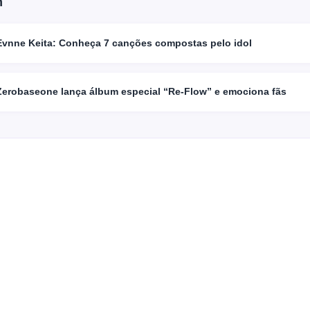
m
Evnne Keita: Conheça 7 canções compostas pelo idol
Zerobaseone lança álbum especial “Re-Flow” e emociona fãs