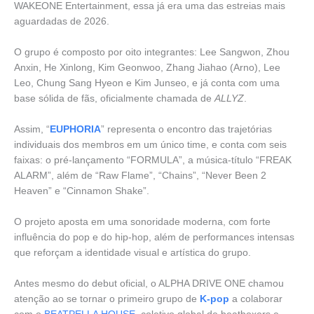
WAKEONE Entertainment, essa já era uma das estreias mais
aguardadas de 2026.
O grupo é composto por oito integrantes: Lee Sangwon, Zhou
Anxin, He Xinlong, Kim Geonwoo, Zhang Jiahao (Arno), Lee
Leo, Chung Sang Hyeon e Kim Junseo, e já conta com uma
base sólida de fãs, oficialmente chamada de
ALLYZ
.
Assim, “
EUPHORIA
” representa o encontro das trajetórias
individuais dos membros em um único time, e conta com seis
faixas: o pré-lançamento “FORMULA”, a música-título “FREAK
ALARM”, além de “Raw Flame”, “Chains”, “Never Been 2
Heaven” e “Cinnamon Shake”.
O projeto aposta em uma sonoridade moderna, com forte
influência do pop e do hip-hop, além de performances intensas
que reforçam a identidade visual e artística do grupo.
Antes mesmo do debut oficial, o ALPHA DRIVE ONE chamou
atenção ao se tornar o primeiro grupo de
K-pop
a colaborar