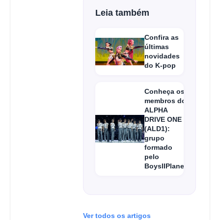
Leia também
Confira as
últimas
novidades
do K-pop
Conheça os
membros do
ALPHA
DRIVE ONE
(ALD1):
grupo
formado
pelo
BoysIIPlanet
Ver todos os artigos