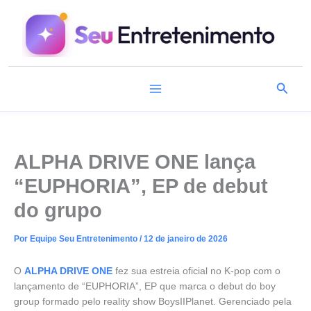
Ir
para
o
conteúdo
Pesqu
ALPHA DRIVE ONE lança
“EUPHORIA”, EP de debut
do grupo
Por
Equipe Seu Entretenimento
/
12 de janeiro de 2026
O
ALPHA DRIVE ONE
fez sua estreia oficial no K-pop com o
lançamento de “EUPHORIA”, EP que marca o debut do boy
group formado pelo reality show BoysIIPlanet. Gerenciado pela