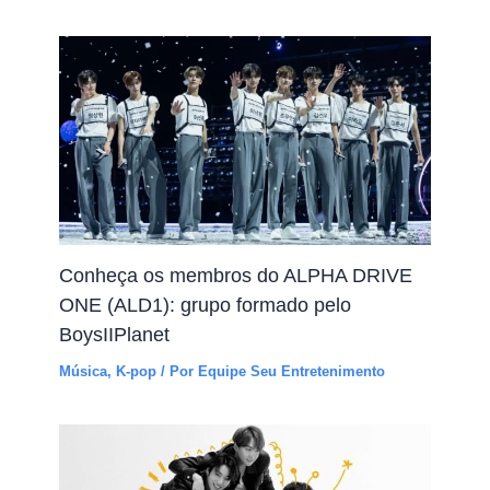
Conheça os membros do ALPHA DRIVE
ONE (ALD1): grupo formado pelo
BoysIIPlanet
Música
,
K-pop
/ Por
Equipe Seu Entretenimento