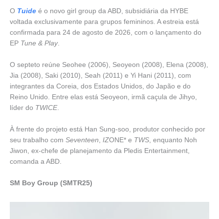
O
Tuide
é o novo girl group da ABD, subsidiária da HYBE
voltada exclusivamente para grupos femininos. A estreia está
confirmada para 24 de agosto de 2026, com o lançamento do
EP
Tune & Play
.
O septeto reúne Seohee (2006), Seoyeon (2008), Elena (2008),
Jia (2008), Saki (2010), Seah (2011) e Yi Hani (2011), com
integrantes da Coreia, dos Estados Unidos, do Japão e do
Reino Unido. Entre elas está Seoyeon, irmã caçula de Jihyo,
líder do
TWICE
.
À frente do projeto está Han Sung-soo, produtor conhecido por
seu trabalho com
Seventeen
,
IZ
ONE* e
TWS
, enquanto Noh
Jiwon, ex-chefe de planejamento da Pledis Entertainment,
comanda a ABD.
SM Boy Group
(SMTR25)