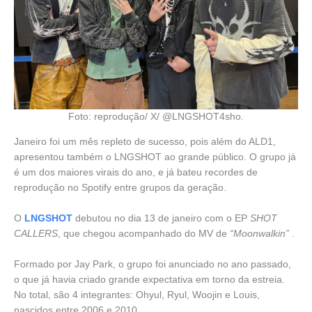
Foto: reprodução/ X/ @LNGSHOT4sho.
Janeiro foi um mês repleto de sucesso, pois além do ALD1,
apresentou também o LNGSHOT ao grande público. O grupo já
é um dos maiores virais do ano, e já bateu recordes de
reprodução no Spotify entre grupos da geração.
O
LNGSHOT
debutou no dia 13 de janeiro com o EP
SHOT
CALLERS
, que chegou acompanhado do MV de
“Moonwalkin”
.
Formado por Jay Park, o grupo foi anunciado no ano passado,
o que já havia criado grande expectativa em torno da estreia.
No total, são 4 integrantes: Ohyul, Ryul, Woojin e Louis,
nascidos entre 2006 e 2010.