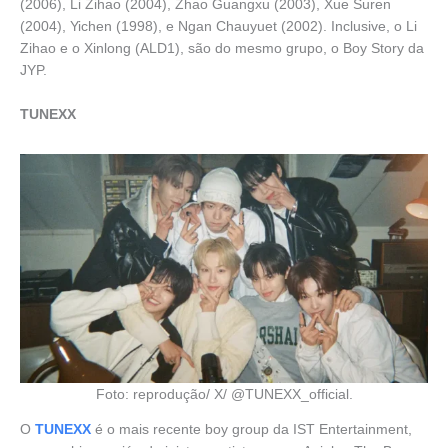
(2006), Li Zihao (2004), Zhao Guangxu (2003), Xue Suren
(2004), Yichen (1998), e Ngan Chauyuet (2002). Inclusive, o Li
Zihao e o Xinlong (ALD1), são do mesmo grupo, o Boy Story da
JYP.
TUNEXX
Foto: reprodução/ X/ @TUNEXX_official.
O
TUNEXX
é o mais recente boy group da IST Entertainment,