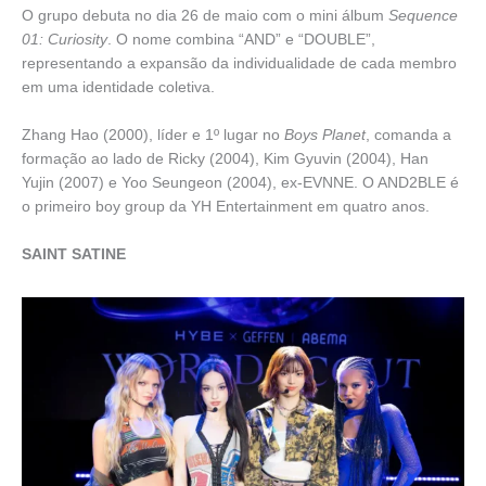
O grupo debuta no dia 26 de maio com o mini álbum
Sequence
01: Curiosity
. O nome combina “AND” e “DOUBLE”,
representando a expansão da individualidade de cada membro
em uma identidade coletiva.
Zhang Hao (2000), líder e 1º lugar no
Boys Planet
, comanda a
formação ao lado de Ricky (2004), Kim Gyuvin (2004), Han
Yujin (2007) e Yoo Seungeon (2004), ex-EVNNE. O AND2BLE é
o primeiro boy group da YH Entertainment em quatro anos.
SAINT SATINE