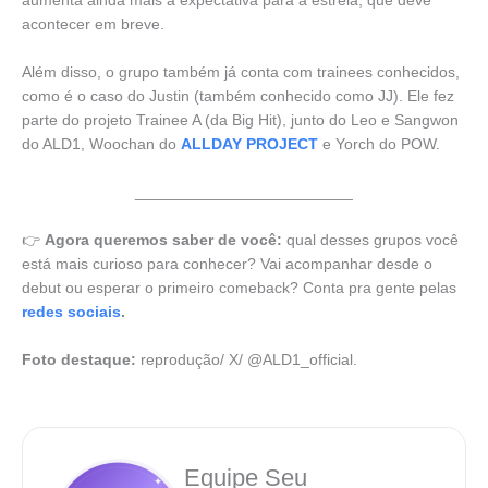
aumenta ainda mais a expectativa para a estreia, que deve
acontecer em breve.
Além disso, o grupo também já conta com trainees conhecidos,
como é o caso do Justin (também conhecido como JJ). Ele fez
parte do projeto Trainee A (da Big Hit), junto do Leo e Sangwon
do ALD1, Woochan do
ALLDAY PROJECT
e Yorch do POW.
_________________________
👉
Agora queremos saber de você:
qual desses grupos você
está mais curioso para conhecer? Vai acompanhar desde o
debut ou esperar o primeiro comeback? Conta pra gente pelas
redes sociais
.
Foto destaque:
reprodução/ X/ @ALD1_official.
Equipe Seu