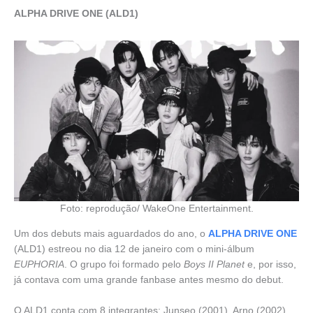
ALPHA DRIVE ONE
(ALD1)
Foto: reprodução/ WakeOne Entertainment.
Um dos debuts mais aguardados do ano, o
ALPHA DRIVE ONE
(ALD1) estreou no dia 12 de janeiro com o mini-álbum
EUPHORIA
. O grupo foi formado pelo
Boys II Planet
e, por isso,
já contava com uma grande fanbase antes mesmo do debut.
O ALD1 conta com 8 integrantes: Junseo (2001), Arno (2002),