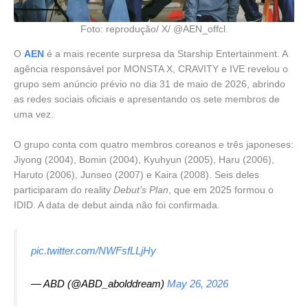
Foto: reprodução/ X/ @AEN_offcl.
O
AEN
é a mais recente surpresa da Starship Entertainment. A
agência responsável por MONSTA X, CRAVITY e IVE revelou o
grupo sem anúncio prévio no dia 31 de maio de 2026, abrindo
as redes sociais oficiais e apresentando os sete membros de
uma vez.
O grupo conta com quatro membros coreanos e três japoneses:
Jiyong (2004), Bomin (2004), Kyuhyun (2005), Haru (2006),
Haruto (2006), Junseo (2007) e Kaira (2008). Seis deles
participaram do reality
Debut’s Plan
, que em 2025 formou o
IDID. A data de debut ainda não foi confirmada.
pic.twitter.com/NWFsfLLjHy
— ABD (@ABD_abolddream)
May 26, 2026