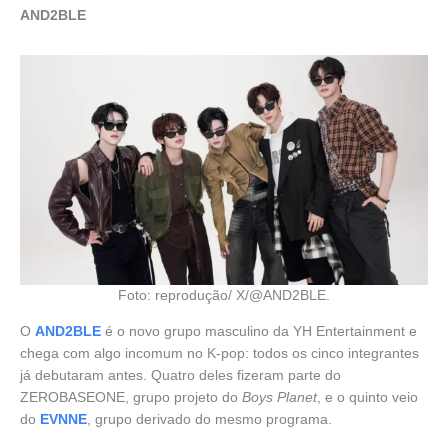
AND2BLE
Foto: reprodução/ X/@AND2BLE.
O
AND2BLE
é o novo grupo masculino da YH Entertainment e
chega com algo incomum no K-pop: todos os cinco integrantes
já debutaram antes. Quatro deles fizeram parte do
ZEROBASEONE, grupo projeto do
Boys Planet
, e o quinto veio
do
EVNNE
, grupo derivado do mesmo programa.