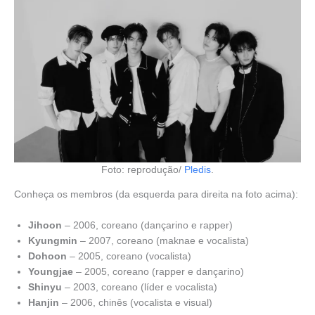
Foto: reprodução/
Pledis
.
Conheça os membros (da esquerda para direita na foto acima):
Jihoon
– 2006, coreano (dançarino e rapper)
Kyungmin
– 2007, coreano (maknae e vocalista)
Dohoon
– 2005, coreano (vocalista)
Youngjae
– 2005, coreano (rapper e dançarino)
Shinyu
– 2003, coreano (líder e vocalista)
Hanjin
– 2006, chinês (vocalista e visual)