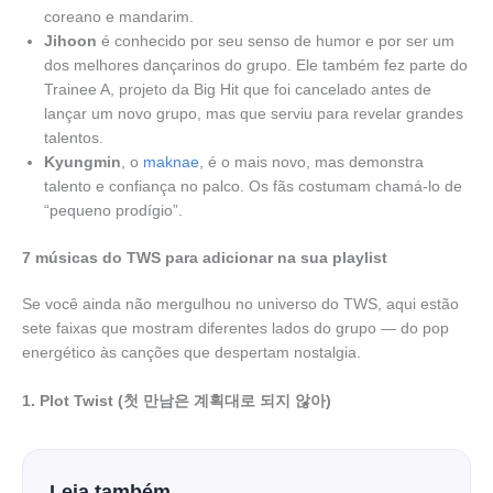
coreano e mandarim.
Jihoon
é conhecido por seu senso de humor e por ser um
dos melhores dançarinos do grupo. Ele também fez parte do
Trainee A, projeto da Big Hit que foi cancelado antes de
lançar um novo grupo, mas que serviu para revelar grandes
talentos.
Kyungmin
, o
maknae
, é o mais novo, mas demonstra
talento e confiança no palco. Os fãs costumam chamá-lo de
“pequeno prodígio”.
7 músicas do TWS para adicionar na sua playlist
Se você ainda não mergulhou no universo do TWS, aqui estão
sete faixas que mostram diferentes lados do grupo — do pop
energético às canções que despertam nostalgia.
1. Plot Twist (첫 만남은 계획대로 되지 않아)
Leia também