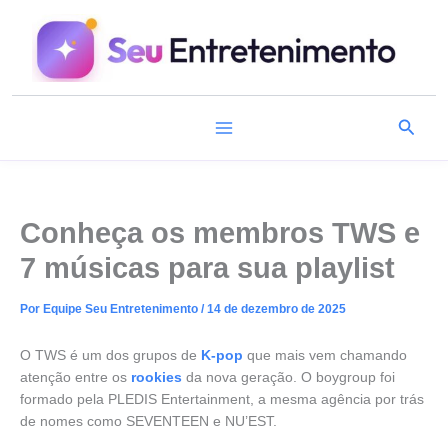
Ir
para
o
conteúdo
Pesqu
Conheça os membros TWS e
7 músicas para sua playlist
Por
Equipe Seu Entretenimento
/
14 de dezembro de 2025
O TWS é um dos grupos de
K-pop
que mais vem chamando
atenção entre os
rookies
da nova geração. O boygroup foi
formado pela PLEDIS Entertainment, a mesma agência por trás
de nomes como SEVENTEEN e NU’EST.