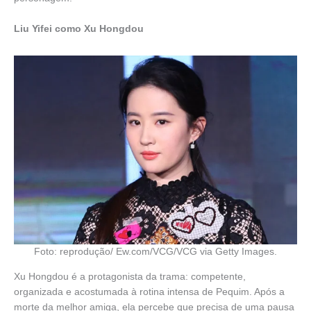
Liu Yifei como Xu Hongdou
Foto: reprodução/ Ew.com/VCG/VCG via Getty Images.
Xu Hongdou é a protagonista da trama: competente,
organizada e acostumada à rotina intensa de Pequim. Após a
morte da melhor amiga, ela percebe que precisa de uma pausa