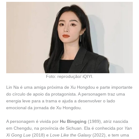
Foto: reprodução/ iQIYI.
Lin Na é uma amiga próxima de Xu Hongdou e parte importante
do círculo de apoio da protagonista. A personagem traz uma
energia leve para a trama e ajuda a desenvolver o lado
emocional da jornada de Xu Hongdou.
A personagem é vivida por
Hu Bingqing
(1989), atriz nascida
em Chengdu, na província de Sichuan. Ela é conhecida por
Yan
Xi Gong Lue
(2018) e
Love Like the Galaxy
(2022), e tem uma