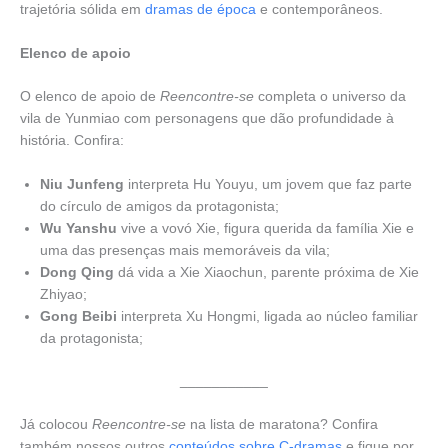
trajetória sólida em
dramas de época
e contemporâneos.
Elenco de apoio
O elenco de apoio de
Reencontre-se
completa o universo da
vila de Yunmiao com personagens que dão profundidade à
história. Confira:
Niu Junfeng
interpreta Hu Youyu, um jovem que faz parte
do círculo de amigos da protagonista;
Wu Yanshu
vive a vovó Xie, figura querida da família Xie e
uma das presenças mais memoráveis da vila;
Dong Qing
dá vida a Xie Xiaochun, parente próxima de Xie
Zhiyao;
Gong Beibi
interpreta Xu Hongmi, ligada ao núcleo familiar
da protagonista;
___________
Já colocou
Reencontre-se
na lista de maratona? Confira
também nossos outros
conteúdos sobre C-dramas
e fique por