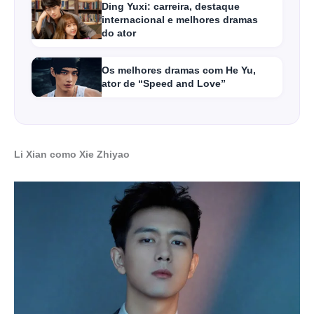
Ding Yuxi: carreira, destaque
internacional e melhores dramas
do ator
Os melhores dramas com He Yu,
ator de “Speed and Love”
Li Xian como Xie Zhiyao