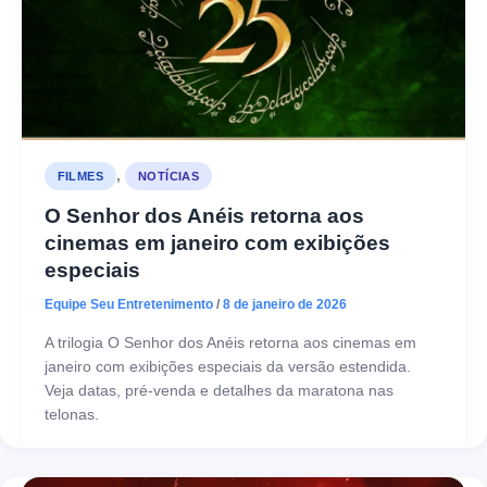
,
FILMES
NOTÍCIAS
O Senhor dos Anéis retorna aos
cinemas em janeiro com exibições
especiais
Equipe Seu Entretenimento
/
8 de janeiro de 2026
A trilogia O Senhor dos Anéis retorna aos cinemas em
janeiro com exibições especiais da versão estendida.
Veja datas, pré-venda e detalhes da maratona nas
telonas.