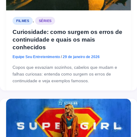
,
FILMES
SÉRIES
Curiosidade: como surgem os erros de
continuidade e quais os mais
conhecidos
Equipe Seu Entretenimento
/
29 de janeiro de 2026
Copos que esvaziam sozinhos, cabelos que mudam e
falhas curiosas: entenda como surgem os erros de
continuidade e veja exemplos famosos.